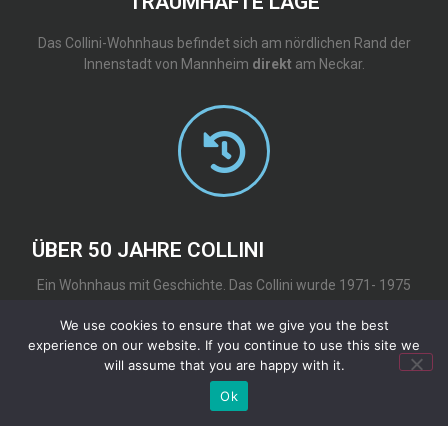
TRAUMHAFTE LAGE
Das Collini-Wohnhaus befindet sich am nördlichen Rand der
Innenstadt von Mannheim
direkt
am Neckar.
ÜBER 50 JAHRE COLLINI
Ein Wohnhaus mit Geschichte. Das Collini wurde 1971- 1975
gebaut. Inzwischen gibt es kaum einen Mannheimer, der es
We use cookies to ensure that we give you the best
nicht kennt.
experience on our website. If you continue to use this site we
will assume that you are happy with it.
Ok